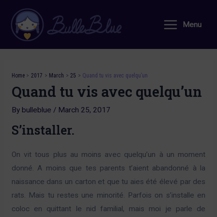
Skip
to
Menu
Main
content
Menu
Home
2017
March
25
Quand tu vis avec quelqu’un
Quand tu vis avec quelqu’un
By
bulleblue
/
March 25, 2017
S’installer.
On vit tous plus au moins avec quelqu’un à un moment
donné. A moins que tes parents t’aient abandonné à la
naissance dans un carton et que tu aies été élevé par des
rats. Mais tu restes une minorité. Parfois on s’installe en
coloc en quittant le nid familial, mais moi je parle de