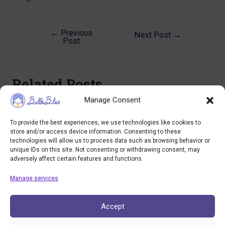
←
Previous
Post
Next Post
→
Post
navigation
Related Posts
Manage Consent
Les femmes et le leadership
To provide the best experiences, we use technologies like cookies to
Uncategorized
/ By
bulleblue
store and/or access device information. Consenting to these
technologies will allow us to process data such as browsing behavior or
unique IDs on this site. Not consenting or withdrawing consent, may
adversely affect certain features and functions.
Du givre dans la campagne
Manage services
Uncategorized
/ By
bulleblue
Accept