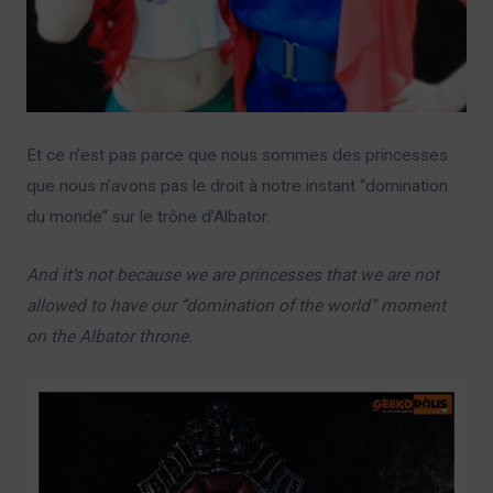
Et ce n’est pas parce que nous sommes des princesses
que nous n’avons pas le droit à notre instant “domination
du monde” sur le trône d’Albator.
And it’s not because we are princesses that we are not
allowed to have our “domination of the world” moment
on the Albator throne.