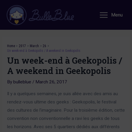
Skip
to
Menu
Main
content
Menu
Home
2017
March
26
Un week-end à Geekopolis / A weekend in Geekopolis
Un week-end à Geekopolis /
A weekend in Geekopolis
By
bulleblue
/
March 26, 2017
Il y a quelques semaines, je suis allée avec des amis au
rendez-vous ultime des geeks : Geekopolis, le festival
des cultures de l’imaginaire. Pour la troisième édition, cette
convention non conventionnelle a ravi les geeks de tous
les horizons. Avec ses 5 quartiers dédiés aux différents