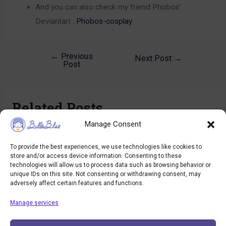
And you can also check my friend Phobos’
Deviantart :
Phobos-cosplay
←
Previous
Post
Next Post
→
Post
navigation
Related Posts
Manage Consent
Paris Comics Expo : l’aventure du cosplay
To provide the best experiences, we use technologies like cookies to
Cosplay
/ By
bulleblue
store and/or access device information. Consenting to these
technologies will allow us to process data such as browsing behavior or
unique IDs on this site. Not consenting or withdrawing consent, may
adversely affect certain features and functions.
Warrior Snow White Cosplay
Manage services
Cosplay
/ By
bulleblue