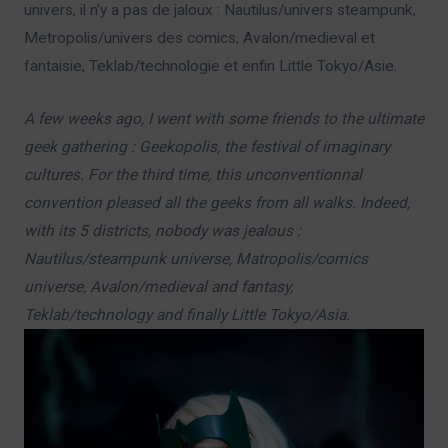
univers, il n’y a pas de jaloux : Nautilus/univers steampunk,
Metropolis/univers des comics, Avalon/medieval et
fantaisie, Teklab/technologie et enfin Little Tokyo/Asie.
A few weeks ago, I went with some friends to the ultimate
geek gathering : Geekopolis, the festival of imaginary
cultures. For the third time, this unconventionnal
convention pleased all the geeks from all walks. Indeed,
with its 5 districts, nobody was jealous :
Nautilus/steampunk universe, Matropolis/comics
universe, Avalon/medieval and fantasy,
Teklab/technology and finally Little Tokyo/Asia.