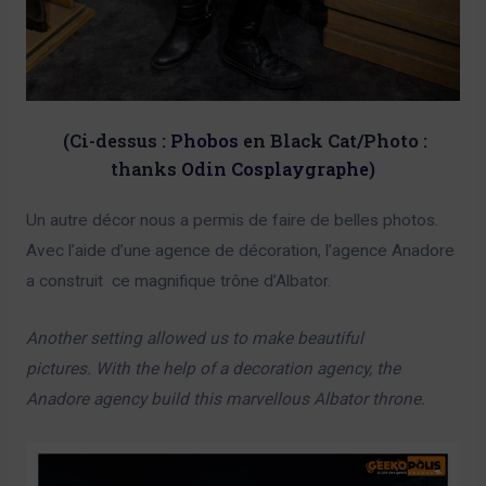
(Ci-dessus :
Phobos
en Black Cat/Photo :
thanks
Odin Cosplaygraphe
)
Un autre décor nous a permis de faire de belles photos.
Avec l’aide d’une agence de décoration, l’agence Anadore
a construit ce magnifique trône d’Albator.
Another setting allowed us to make beautiful
pictures. With the help of a decoration agency, the
Anadore agency build this marvellous Albator throne.